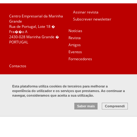
Assinar revista
Centro Empresarial da Marinha
Subscrever newsletter
Grande
Rua de Portugal, Lote 18 �
Notícias
Fra��o A
2430-028 Marinha Grande �
Revista
PORTUGAL
Artigos
Eventos
Fornecedores
Contactos
FALE CONNOSCO
Esta plataforma utiliza cookies de terceiros para melhorar a
(+351) 244 575 150
experiência do utilizador e os serviços que prestamos. Ao continuar a
navegar, consideramos que aceita a sua utilização.
revista_omolde@cefamol.pt
Saber mais
Compreendi
� 2017 O Molde — Todos os direitos reservados —
Redicom