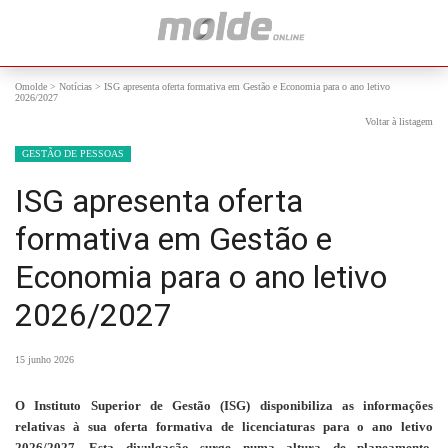
Omolde
>
Notícias
>
ISG apresenta oferta formativa em Gestão e Economia para o ano letivo
2026/2027
Voltar à listagem
GESTÃO DE PESSOAS
ISG apresenta oferta
formativa em Gestão e
Economia para o ano letivo
2026/2027
15 junho 2026
O Instituto Superior de Gestão (ISG) disponibiliza as informações
relativas à sua oferta formativa de licenciaturas para o ano letivo
2026/2027. Esta divulgação surge numa altura de planeamento,