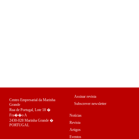
Assinar revista
Centro Empresarial da Marinha
Subscrever newsletter
Grande
Rua de Portugal, Lote 18 �
Fra��o A
Notícias
2430-028 Marinha Grande �
Revista
PORTUGAL
Artigos
Eventos