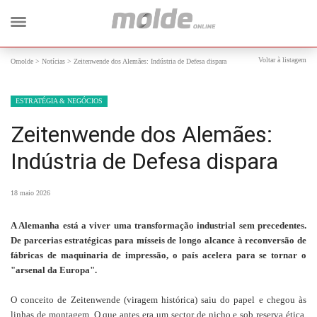
Voltar à listagem
Omolde
>
Notícias
>
Zeitenwende dos Alemães: Indústria de Defesa dispara
ESTRATÉGIA & NEGÓCIOS
Zeitenwende dos Alemães:
Indústria de Defesa dispara
18 maio 2026
A Alemanha está a viver uma transformação industrial sem precedentes.
De parcerias estratégicas para mísseis de longo alcance à reconversão de
fábricas de maquinaria de impressão, o país acelera para se tornar o
"arsenal da Europa".
O conceito de Zeitenwende (viragem histórica) saiu do papel e chegou às
linhas de montagem. O que antes era um sector de nicho e sob reserva ética,