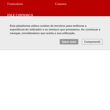
Fornecedores
Contactos
FALE CONNOSCO
(+351) 244 575 150
Esta plataforma utiliza cookies de terceiros para melhorar a
experiência do utilizador e os serviços que prestamos. Ao continuar a
revista_omolde@cefamol.pt
navegar, consideramos que aceita a sua utilização.
Saber mais
Compreendi
� 2017 O Molde — Todos os direitos reservados —
Redicom