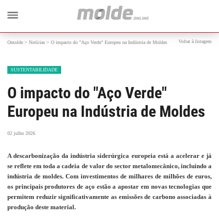
Voltar à listagem
Omolde
>
Notícias
>
O impacto do "Aço Verde" Europeu na Indústria de Moldes
SUSTENTABILIDADE
O impacto do "Aço Verde"
Europeu na Indústria de Moldes
02 julho 2026
A descarbonização da indústria siderúrgica europeia está a acelerar e já
se reflete em toda a cadeia de valor do sector metalomecânico, incluindo a
indústria de moldes. Com investimentos de milhares de milhões de euros,
os principais produtores de aço estão a apostar em novas tecnologias que
permitem reduzir significativamente as emissões de carbono associadas à
produção deste material.