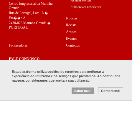
Assinar revista
Centro Empresarial da Marinha
Subscrever newsletter
Grande
Rua de Portugal, Lote 18 �
Fra��o A
Notícias
2430-028 Marinha Grande �
Revista
PORTUGAL
Artigos
Eventos
Fornecedores
Contactos
FALE CONNOSCO
(+351) 244 575 150
Esta plataforma utiliza cookies de terceiros para melhorar a
experiência do utilizador e os serviços que prestamos. Ao continuar a
revista_omolde@cefamol.pt
navegar, consideramos que aceita a sua utilização.
Saber mais
Compreendi
� 2017 O Molde — Todos os direitos reservados —
Redicom