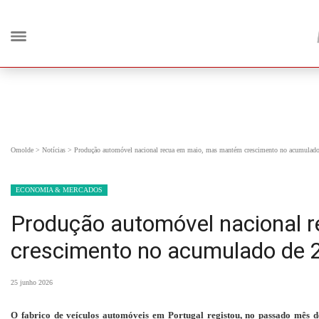
Omolde
>
Notícias
>
Produção automóvel nacional recua em maio, mas mantém crescimento no acumulad
ECONOMIA & MERCADOS
Produção automóvel nacional 
crescimento no acumulado de 
25 junho 2026
O fabrico de veículos automóveis em Portugal registou, no passado mê