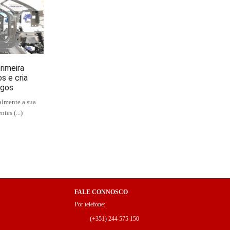
rimeira
s e cria
egos
almente a sua
tes (...)
FALE CONNOSCO
Por telefone:
(+351) 244 575 150