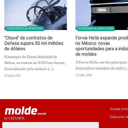
ESTRATÉGIA & NEGÓCIOS
ECONOMIA & MERCADOS
"Chuva" de contratos de
Forvia Hella expande pro
Defesa supera 50 mil milhões
no México: novas
de dólares
oportunidades para a indús
de moldes
O arranque do Fórum Industrial de
A Forvia Hella, um dos principais
Defesa, na cimeira da NATO em Ancara,
fornecedores mundiais da indús (..
ficou marcado pelo anúncio (...)
13 julho 2026
13 julho 2026
Assinar revis
Subscrever ne
by CEFAMOL