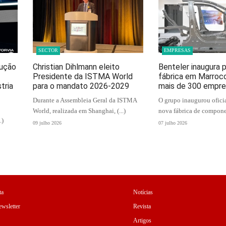
SECTOR
EMPRESAS
dução
Christian Dihlmann eleito
Benteler inaugura p
Presidente da ISTMA World
fábrica em Marroco
tria
para o mandato 2026-2029
mais de 300 empr
Durante a Assembleia Geral da ISTMA
O grupo inaugurou ofici
World, realizada em Shanghai, (...)
nova fábrica de componen
.)
09 julho 2026
07 julho 2026
ta
Notícias
wsletter
Revista
Artigos