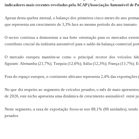
indicadores mais recentes revelados pela ACAP (Associação Automóvel de Port
Apesar desta quebra mensal, o balanço dos primeiros cinco meses do ano perman
que representa um crescimento de 3,3% face ao mesmo período do ano transato.
O sector continua a demonstrar a sua forte orientação para os mercados exte
contributo crucial da indústria automóvel para o saldo da balança comercial por
O mercado europeu mantém-se como o principal recetor dos veículos fab
figuram:
Alemanha (21,7%);
Turquia (12,6%);
Itália (12,3%);
França (11,7%);
E
Fora do espaço europeu, o continente africano representa 2,4% das exportações
No que diz respeito ao segmento de veículos pesados, o mês de maio apresen
de 2026, este nicho apresenta uma dinâmica de crescimento assinalável: entre 
Neste segmento, a taxa de exportação fixou-se nos 88,1% (96 unidades), tendo 
pesados.