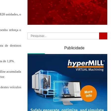
.828 unidades, o
penho reforça o
ta de destinos
Publicidade
ta de 1,8%.
álise acumulada
ior.
 destes veículos