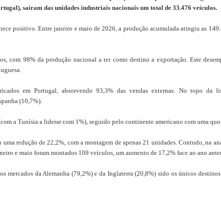
ugal), saíram das unidades industriais nacionais um total de 33.476 veículos.
ece positivo. Entre janeiro e maio de 2026, a produção acumulada atingiu as 149
rnos, com 98% da produção nacional a ter como destino a exportação. Este desem
tuguesa.
ricados em Portugal, absorvendo 93,3% das vendas externas. No topo da lis
spanha (10,7%).
 (com a Tunísia a liderar com 1%), seguido pelo continente americano com uma quo
tou uma redução de 22,2%, com a montagem de apenas 21 unidades. Contudo, na an
janeiro e maio foram montados 109 veículos, um aumento de 17,2% face ao ano anter
os mercados da Alemanha (79,2%) e da Inglaterra (20,8%) sido os únicos destinos