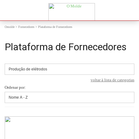
Omolde
>
Fornecedores
>
Plataforma de Fornecedores
Plataforma de Fornecedores
voltar à lista de categorias
Ordenar por: